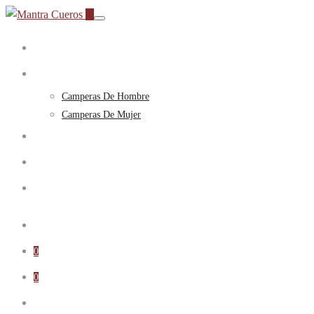
0
Inicio
Camperas
Camperas De Hombre
Camperas De Mujer
¿Cómo Comprar?
Sobre Nosotros
Contacto
0
0