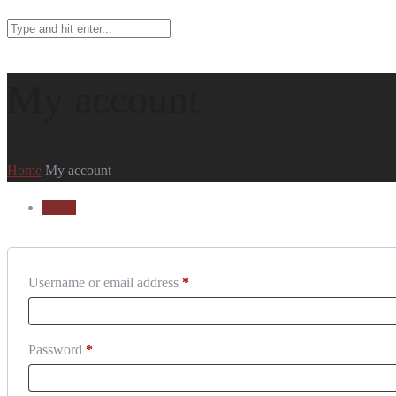
My account
Home
My account
Login
Username or email address
*
Password
*